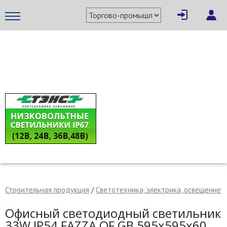
×
Написать поставщику
МЕТАПРОМ - российский торгово-промышленный портал
Строительная продукция
/
Светотехника, электрика, освещение
Отмена
Отправить сообщение
Офисный светодиодный светильник
33W IP54 FAZZA OF GB 595x595x60